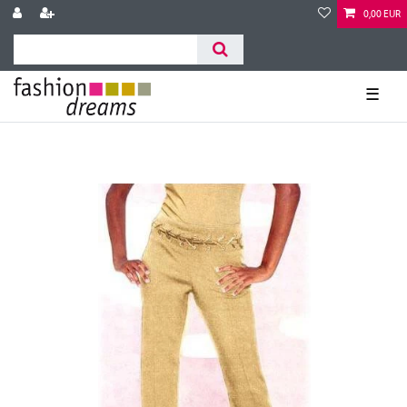
0,00 EUR
☰