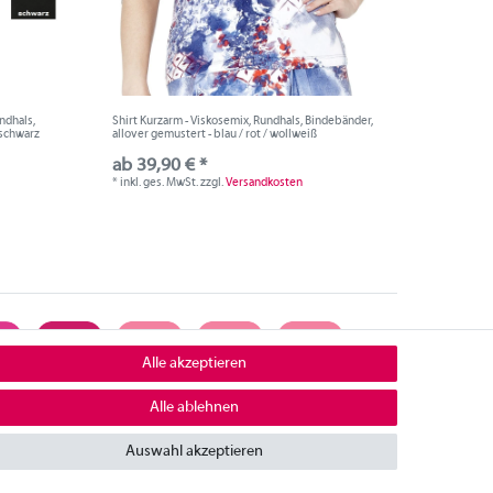
undhals,
Shirt Kurzarm - Viskosemix, Rundhals, Bindebänder,
 schwarz
allover gemustert - blau / rot / wollweiß
ab 39,90 € *
*
inkl. ges. MwSt.
zzgl.
Versandkosten
Alle akzeptieren
Alle ablehnen
ontakt
Auswahl akzeptieren
mpressum
iderrufsrecht