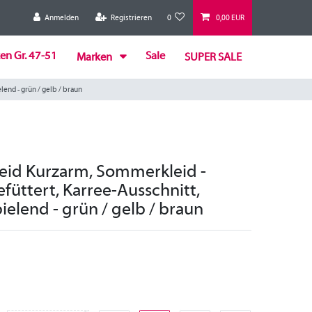
Anmelden
Registrieren
0
0,00 EUR
en Gr. 47-51
Sale
Marken
SUPER SALE
lend - grün / gelb / braun
Kleid Kurzarm, Sommerkleid -
efüttert, Karree-Ausschnitt,
elend - grün / gelb / braun