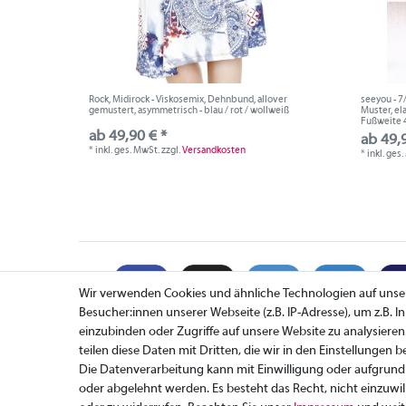
Rock, Midirock - Viskosemix, Dehnbund, allover
seeyou - 7/
gemustert, asymmetrisch - blau / rot / wollweiß
Muster, el
Fußweite 
ab 49,90 € *
ab 49,
*
inkl. ges. MwSt.
zzgl.
Versandkosten
*
inkl. ges
Wir verwenden Cookies und ähnliche Technologien auf uns
Besucher:innen unserer Webseite (z.B. IP-Adresse), um z.B. 
einzubinden oder Zugriffe auf unsere Website zu analysieren
teilen diese Daten mit Dritten, die wir in den Einstellungen 
Zahlung
Die Datenverarbeitung kann mit Einwilligung oder aufgrund 
Versand
oder abgelehnt werden. Es besteht das Recht, nicht einzuwil
Rücksendung