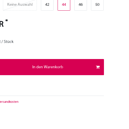
Keine Auswahl
42
44
46
50
*
UR
€ / Stück
In den Warenkorb
ersandkosten