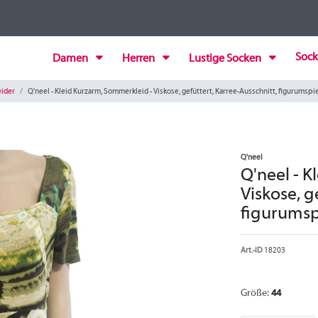
Sock
Damen
Herren
Lustige Socken
eider
Q'neel - Kleid Kurzarm, Sommerkleid - Viskose, gefüttert, Karree-Ausschnitt, figurumspie
Q'neel
Q'neel - 
Viskose, g
figurumspi
Art.-ID
18203
Größe:
44