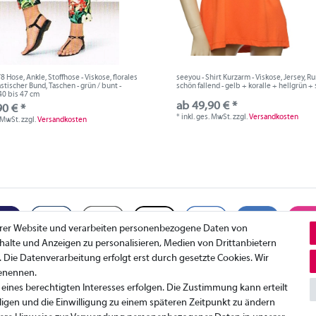
8 Hose, Ankle, Stoffhose - Viskose, florales
seeyou - Shirt Kurzarm - Viskose, Jersey, R
astischer Bund, Taschen - grün / bunt -
schön fallend - gelb + koralle + hellgrün +
40 bis 47 cm
ab 49,90 € *
90 € *
*
inkl. ges. MwSt.
zzgl.
Versandkosten
. MwSt.
zzgl.
Versandkosten
erer Website und verarbeiten personenbezogene Daten von
Inhalte und Anzeigen zu personalisieren, Medien von Drittanbietern
. Die Datenverarbeitung erfolgt erst durch gesetzte Cookies. Wir
benennen.
Datenschutzerklärung
K
eines berechtigten Interesses erfolgen. Die Zustimmung kann erteilt
AGB
I
ligen und die Einwilligung zu einem späteren Zeitpunkt zu ändern
W